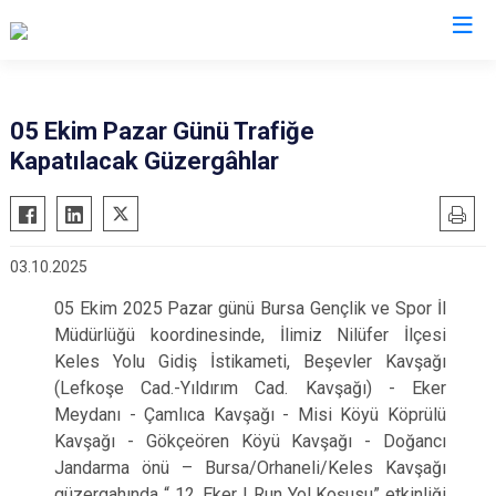
İl Emniyet Müdürlükleri
05 Ekim Pazar Günü Trafiğe
Kapatılacak Güzergâhlar
03.10.2025
05 Ekim 2025 Pazar günü Bursa Gençlik ve Spor İl
Müdürlüğü koordinesinde, İlimiz Nilüfer İlçesi
Keles Yolu Gidiş İstikameti, Beşevler Kavşağı
(Lefkoşe Cad.-Yıldırım Cad. Kavşağı) - Eker
Meydanı - Çamlıca Kavşağı - Misi Köyü Köprülü
Kavşağı - Gökçeören Köyü Kavşağı - Doğancı
Jandarma önü – Bursa/Orhaneli/Keles Kavşağı
güzergahında “ 12. Eker I Run Yol Koşusu” etkinliği