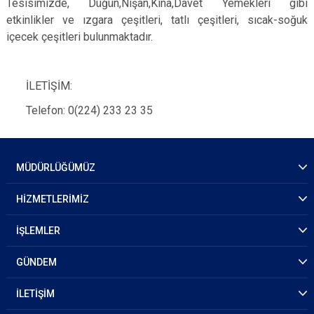
Tesisimizde, Düğün,Nişan,Kına,Davet Yemekleri gibi
etkinlikler ve ızgara çeşitleri, tatlı çeşitleri, sıcak-soğuk
içecek çeşitleri bulunmaktadır.
İLETİŞİM:
Telefon: 0(224) 233 23 35
MÜDÜRLÜĞÜMÜZ
HİZMETLERİMİZ
İŞLEMLER
GÜNDEM
İLETİŞİM