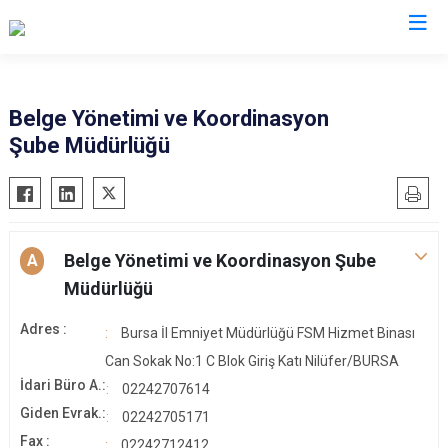
İl Emniyet Müdürlükleri
Belge Yönetimi ve Koordinasyon
Şube Müdürlüğü
Belge Yönetimi ve Koordinasyon Şube
A
Müdürlüğü
Adres :
Bursa İl Emniyet Müdürlüğü FSM Hizmet Binası
Can Sokak No:1 C Blok Giriş Katı Nilüfer/BURSA
İdari Büro A.:
02242707614
Giden Evrak.:
02242705171
Fax :
02242712412